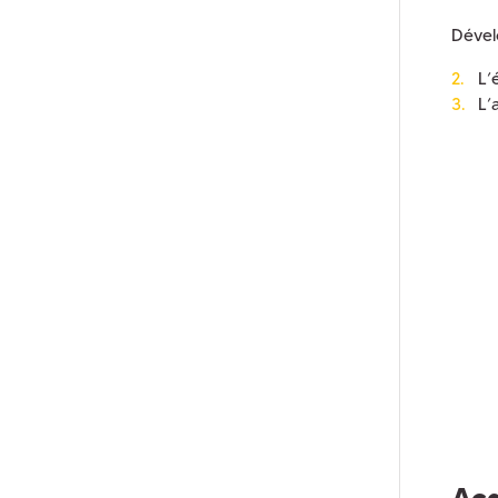
Dével
L’
L’
Acq