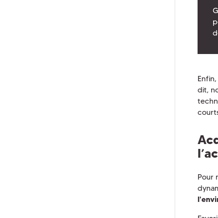
G
p
d
Enfin,
dit, 
techn
courts
Acq
l’a
Pour 
dynam
l'env