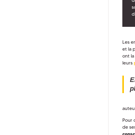
d
s
d
Les e
et la
ont l
leurs
E
p
auteu
Pour 
de se
consc