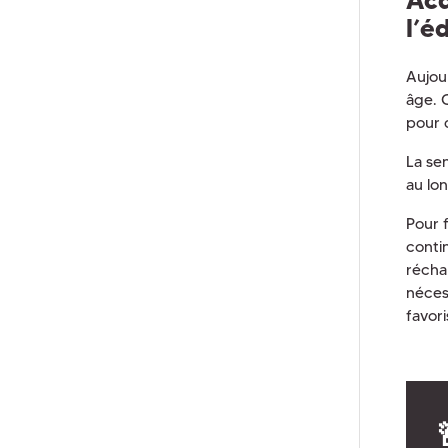
l’é
Aujou
âge. 
pour 
La sen
au lon
Pour 
conti
récha
néces
favori