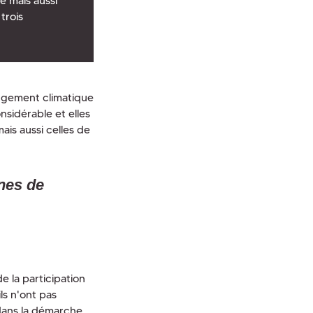
 mais aussi
trois
angement climatique
nsidérable et elles
ais aussi celles de
nnes de
 la participation
ls n'ont pas
 dans la démarche