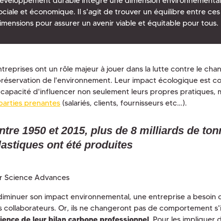
éveloppement durable intègre une dimension environnementale
ociale et économique. Il s'agit de trouver un équilibre entre ces 
imensions pour assurer un avenir viable et équitable pour tous.
ntreprises ont un rôle majeur à jouer dans la lutte contre le ch
 préservation de l'environnement. Leur impact écologique est co
a capacité d'influencer non seulement leurs propres pratiques, m
parties prenantes
(salariés, clients, fournisseurs etc…).
ntre 1950 et 2015, plus de 8 milliards de to
lastiques ont été produites
r Science Advances
diminuer son impact environnemental, une entreprise a besoin de
s collaborateurs. Or, ils ne changeront pas de comportement s'i
ience de leur bilan carbone professionnel
. Pour les impliquer