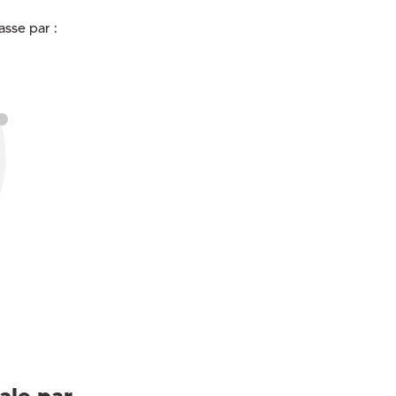
sse par :
ale par