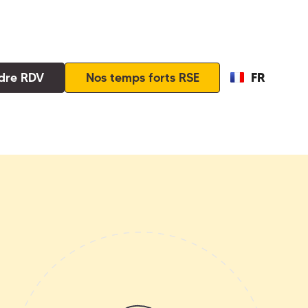
FR
dre RDV
Nos temps forts RSE