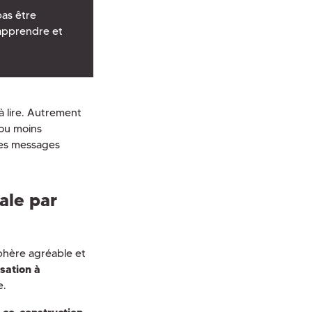
pas être
apprendre et
 à lire. Autrement
 ou moins
 des messages
ale par
sphère agréable et
isation à
e.