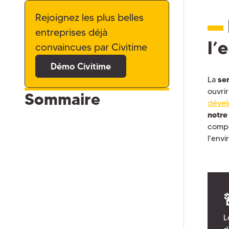
Rejoignez les plus belles
entreprises déjà
l’
convaincues par Civitime
Démo Civitime
La
se
ouvri
Sommaire
dével
notre
compo
l'env
L