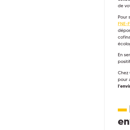
de vot
Pour 
FNE-F
dépos
cofin
écolo
En se
posit
Chez 
pour 
l’env
en