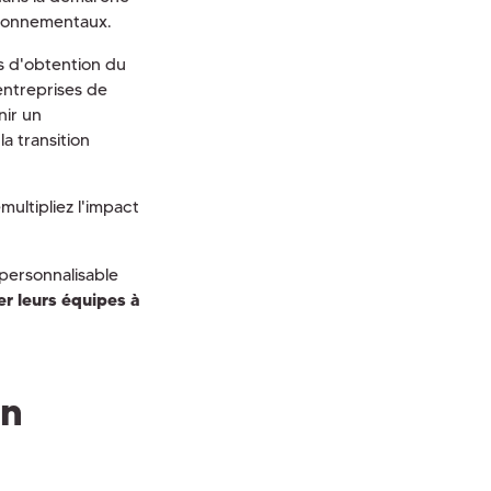
vironnementaux.
ns d'obtention du
entreprises de
ir un
a transition
ultipliez l'impact
personnalisable
ser leurs équipes à
on