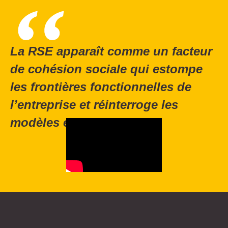
La RSE apparaît comme un facteur
de cohésion sociale qui estompe
les frontières fonctionnelles de
l’entreprise et réinterroge les
modèles existants.