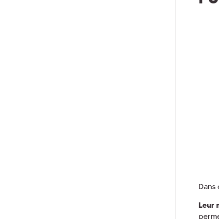
Dans
Leur 
perme