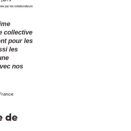
time
 collective
ent pour les
ssi les
une
avec nos
France
e de