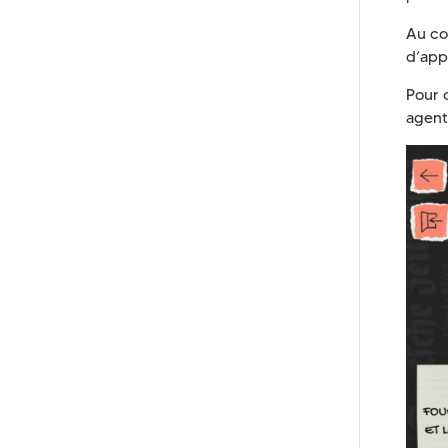
Au cou
d’appl
Pour 
agents