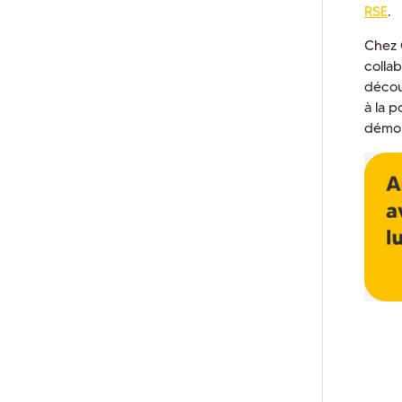
RSE
.
Chez 
colla
déco
à la 
démon