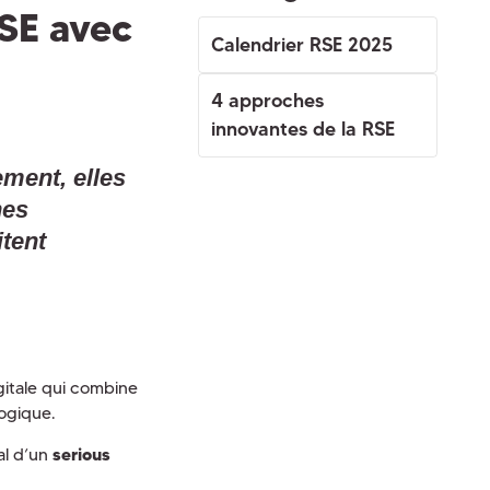
RSE avec
Calendrier RSE 2025
4 approches
innovantes de la RSE
ment, elles
nes
itent
igitale qui combine
gogique.
pal d’un
serious