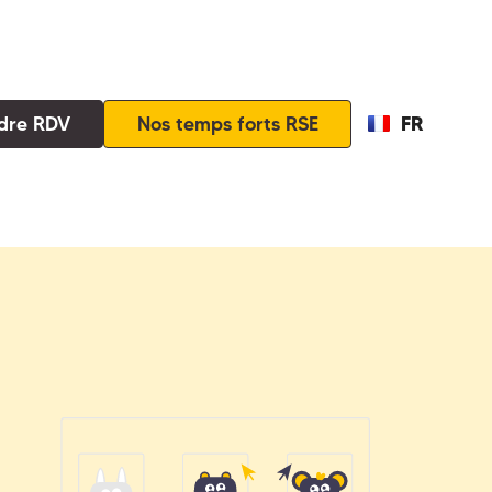
FR
dre RDV
Nos temps forts RSE