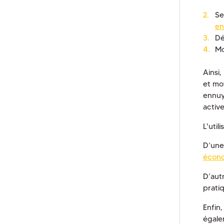
Se
en
Dé
Mo
Ainsi
et mo
ennuy
active
L'util
D’une
écono
D’aut
prati
Enfin
égale