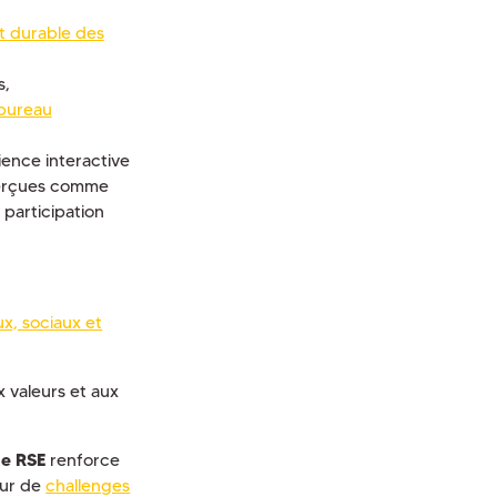
 durable des
s,
 bureau
ence interactive
 perçues comme
 participation
x, sociaux et
x valeurs et aux
me RSE
renforce
our de
challenges