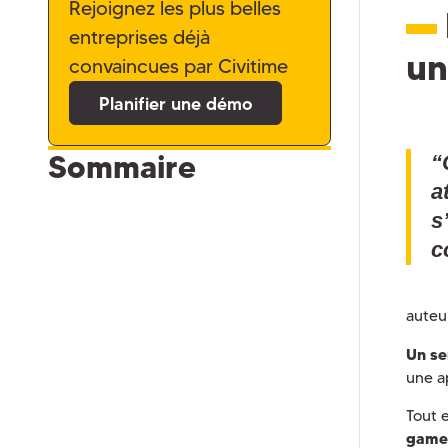
Rejoignez les plus belles
entreprises déjà
un
convaincues par Civitime
Planifier une démo
Sommaire
“
a
s
c
auteu
Un se
une a
Tout e
game