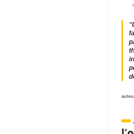
"
f
p
t
i
p
d
auteu
l’