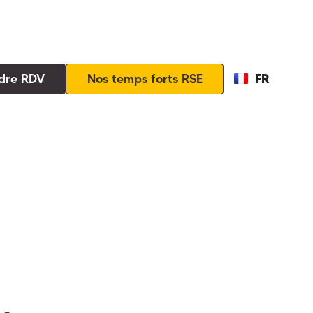
FR
dre RDV
Nos temps forts RSE