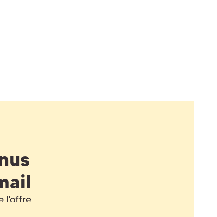
enus
mail
 l'offre