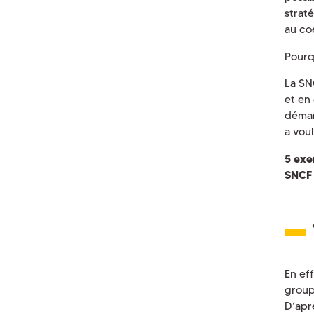
strat
au co
Pourqu
La SN
et en
démar
a vou
5 exe
SNCF
En ef
group
D’ap