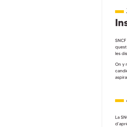
In
SNCF 
quest
les d
On y 
candi
aspira
La SN
d’apr