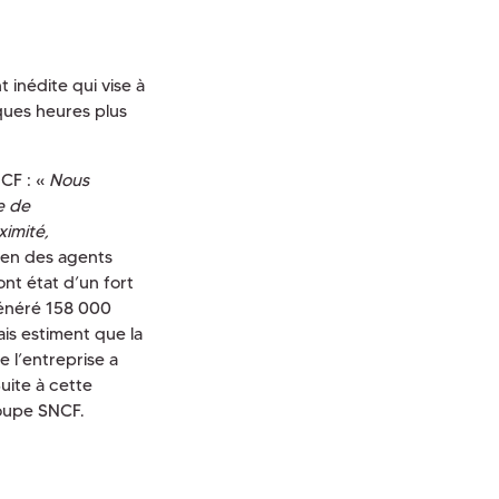
inédite qui vise à
lques heures plus
NCF : «
Nous
ie de
imité,
dien des agents
font état d’un fort
énéré 158 000
is estiment que la
 l’entreprise a
uite à cette
roupe SNCF.