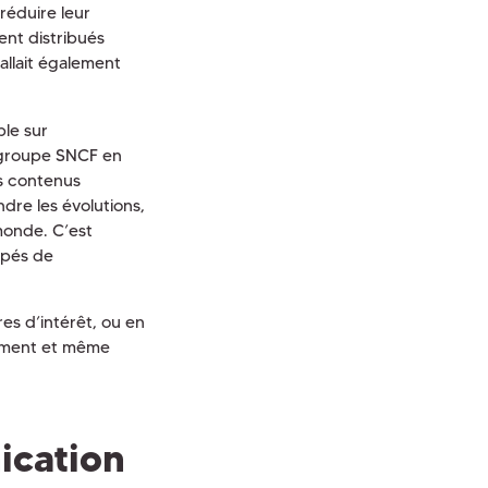
réduire leur
ent distribués
allait également
ble sur
u groupe SNCF en
s contenus
dre les évolutions,
 monde. C’est
ipés de
res d’intérêt, ou en
 moment et même
ication