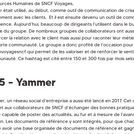
urces Humaines de SNCF Voyages,
er était utilisé, au début, comme outil de communication de cris
ement avec les clients. Et il est ensuite devenu un outil de co
uence. Aujourd’hui, beaucoup de dirigeants l’utilisent dans le bu
ge du groupe. De nombreux groupes de collaborateurs ont auss
cer la relation avec le client mais aussi pour raconter leur métie
orte communauté. Le groupe a donc profité de l’occasion pour
voyagesncf qui permet de les valoriser et de renforcer le sen
nauté. Ce hashtag est cité entre 150 et 300 fois par mois selon
5 – Yammer
, un réseau social d’entreprise a aussi été lancé en 2017. Cet ou
t aux collaborateurs de SNCF d’échanger des bonnes pratiques
e capable de poster des actualités, au fur et à mesure de l’ava
n. Les documents de référence y sont intégrés, pour que chaq
e avoir une base organisée de documents de référence et gagne