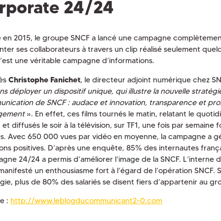
rporate 24/24
 en 2015, le groupe SNCF a lancé une campagne complètement 
nter ses collaborateurs à travers un clip réalisé seulement que
 c’est une véritable campagne d’informations.
rès
Christophe Fanichet
, le directeur adjoint numérique chez S
ns déployer un dispositif unique, qui illustre la nouvelle stratég
nication de SNCF : audace et innovation, transparence et prox
gement
». En effet, ces films tournés le matin, relatant le quoti
et diffusés le soir à la télévision, sur TF1, une fois par semaine 
s. Avec 650 000 vues par vidéo en moyenne, la campagne a g
ons positives. D’après une enquête, 85% des internautes frança
gne 24/24 a permis d’améliorer l’image de la SNCF. L’interne de
 manifesté un enthousiasme fort à l’égard de l’opération SNCF. S
égie, plus de 80% des salariés se disent fiers d’appartenir au g
e :
http://www.leblogducommunicant2-0.com