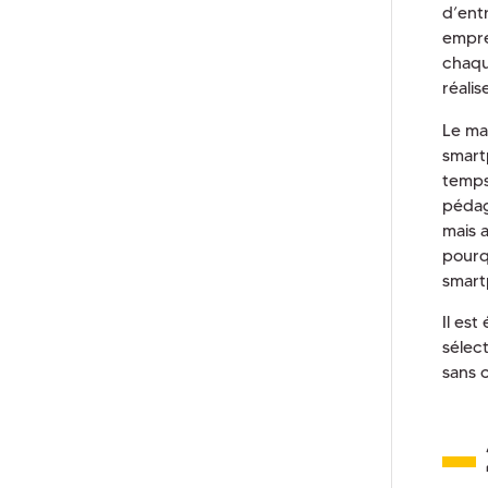
d’ent
empre
chaqu
réali
Le ma
smart
temps
pédag
mais 
pourq
smart
Il est
sélec
sans 