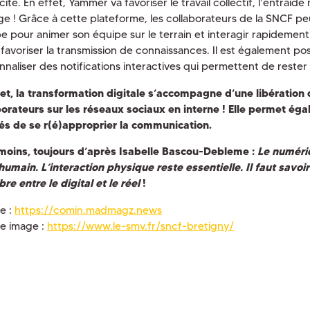
cité. En effet, Yammer va favoriser le travail collectif, l’entraide
ge ! Grâce à cette plateforme, les collaborateurs de la SNCF p
e pour animer son équipe sur le terrain et interagir rapidement 
 favoriser la transmission de connaissances. Il est également po
nnaliser des notifications interactives qui permettent de rester 
fet, la transformation digitale s’accompagne d’une libération 
borateurs sur les réseaux sociaux en interne ! Elle permet ég
iés de se r(é)approprier la communication.
oins, toujours d’après Isabelle Bascou-Debleme :
Le numéri
’humain. L’interaction physique reste essentielle. Il faut savoi
bre entre le digital et le réel
!
e :
https://comin.madmagz.news
e image :
https://www.le-smv.fr/sncf-bretigny/