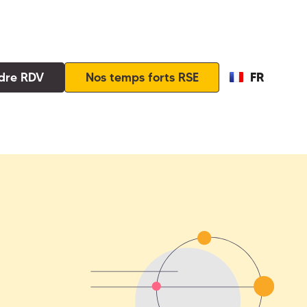
FR
dre RDV
Nos temps forts RSE