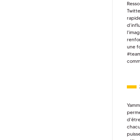
Resso
Twitt
rapid
d’infl
l’ima
renfor
une f
#team
commu
Yammer
perme
d’êtr
chacu
puiss