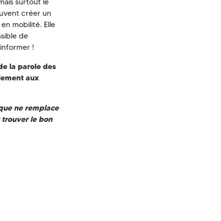
 mais surtout le
euvent créer un
en mobilité. Elle
ssible de
informer !
de la parole des
alement aux
que ne remplace
r trouver le bon