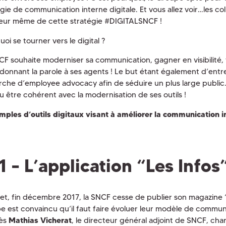
égie de communication interne digitale. Et vous allez voir…les co
eur même de cette stratégie #DIGITALSNCF !
oi se tourner vers le digital ?
CF souhaite moderniser sa communication, gagner en visibilité, 
 donnant la parole à ses agents ! Le but étant également d’ent
che d’employee advocacy afin de séduire un plus large publi
lu être cohérent avec la modernisation de ses outils !
mples d’outils digitaux visant à améliorer la communication 
1 – L’application “Les Infos
fet, fin décembre 2017, la SNCF cesse de publier son magazine “
e est convaincu qu’il faut faire évoluer leur modèle de commun
rès
Mathias Vicherat
, le directeur général adjoint de SNCF, cha