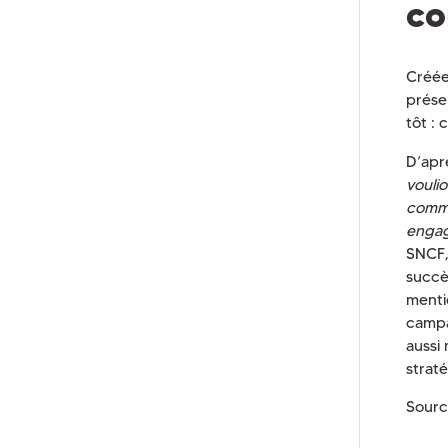
co
Créée
prése
tôt :
D’ap
voulio
commu
enga
SNCF, 
succè
menti
campa
aussi
strat
Sourc