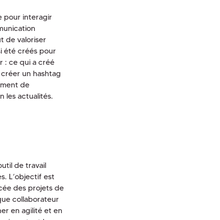
e pour interagir
mmunication
t de valoriser
i été créés pour
r : ce qui a créé
 créer un hashtag
timent de
 les actualités.
til de travail
. L’objectif est
ncée des projets de
ue collaborateur
r en agilité et en