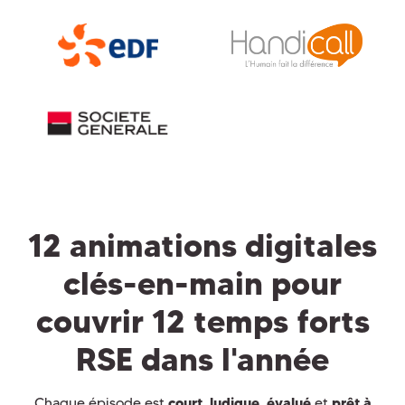
12 animations digitales
clés-en-main pour
couvrir 12 temps forts
RSE dans l'année
Chaque épisode est
court
,
ludique
,
évalué
et
prêt à