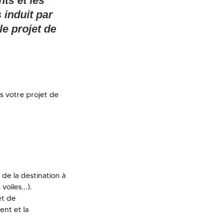
ts et les
 induit par
le projet de
s votre projet de
 de la destination à
oiles...).
et de
ent et la