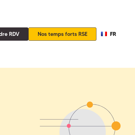
FR
dre RDV
Nos temps forts RSE