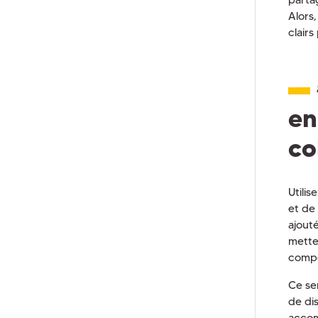
Alors
clair
en
co
Utili
et de
ajout
mettez
compé
Ce ser
de dis
accom