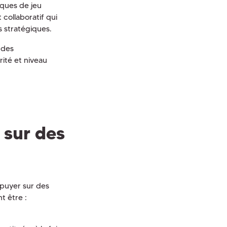
iques de jeu
 collaboratif qui
 stratégiques.
 des
rité et niveau
 sur des
ppuyer sur des
t être :