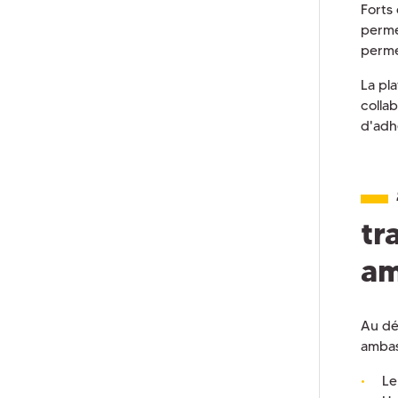
Forts
permet
perme
La pl
colla
d'adh
tr
am
Au dé
ambas
Le