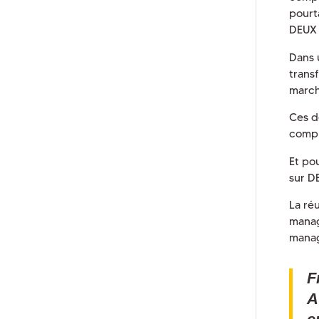
pourt
DEUX 
Dans 
trans
march
Ces d
comple
Et po
sur D
La réu
manag
manag
F
A