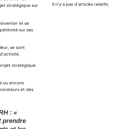
Il n'y a pas d'articles relatifs.
jet stratégique sur
éinventer et se
titivité sur ses
leur, se sont
d’activité.
projet stratégique
tal ou encore
borateurs et des
 RH
:
«
t prendre