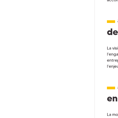
de
La vi
l’enga
entrep
l’enje
en
La mo