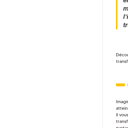
e
m
l
t
Décou
trans
Imagin
attein
Il vo
trans
parta