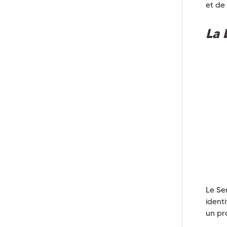
et de
La 
Le Se
ident
un pr