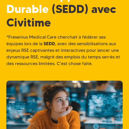
Durable
(SEDD) avec
Civitime
*Fresenius Medical Care cherchait à fédérer ses
équipes lors de la
SEDD
, avec des sensibilisations aux
enjeux RSE captivantes et interactives pour lancer une
dynamique RSE, malgré des emplois du temps serrés et
des ressources limitées. C'est chose faite.