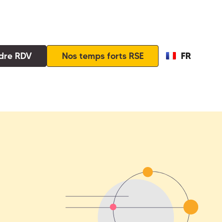
FR
dre RDV
Nos temps forts RSE