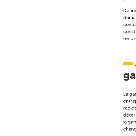
Défin
domai
compo
const
rendre
ga
La ga
entre
rapid
déter
la ga
chang