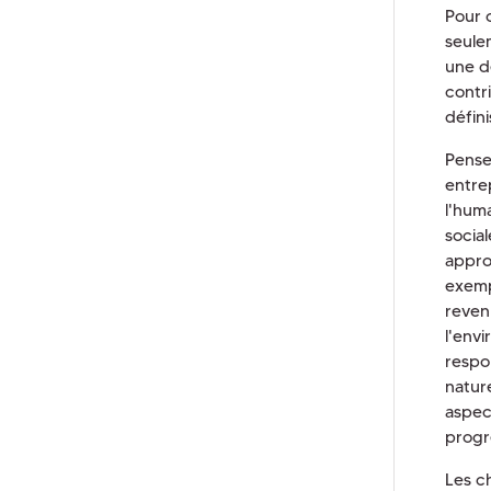
Pour 
seule
une d
contri
défini
Penser
entrep
l'hum
socia
appro
exemp
reven
l'env
respo
natur
aspec
progr
Les c