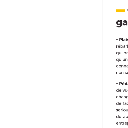
ga
- Plais
rébar
qui p
qu’un 
conna
non s
- Péd
de vu
chang
de fa
serio
durabl
entrep