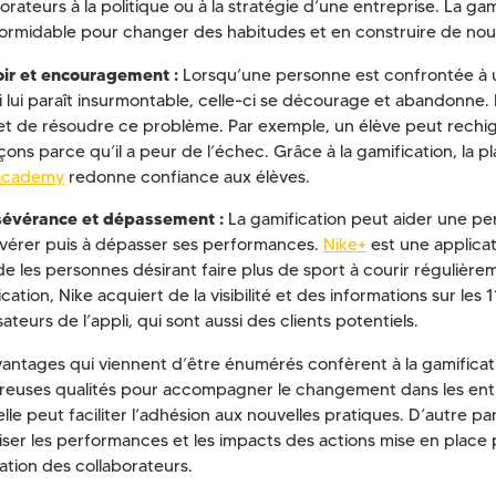
orateurs à la politique ou à la stratégie d’une entreprise. La gam
 formidable pour changer des habitudes et en construire de nou
oir et encouragement :
Lorsqu’une personne est confrontée à un
i lui paraît insurmontable, celle-ci se décourage et abandonne. 
t de résoudre ce problème. Par exemple, un élève peut rechi
çons parce qu’il a peur de l’échec. Grâce à la gamification, la 
academy
redonne confiance aux élèves.
sévérance et dépassement :
La gamification peut aider une pe
vérer puis à dépasser ses performances.
Nike+
est une applica
de les personnes désirant faire plus de sport à courir régulière
cation, Nike acquiert de la visibilité et des informations sur les 1
isateurs de l’appli, qui sont aussi des clients potentiels.
vantages qui viennent d’être énumérés confèrent à la gamificat
euses qualités pour accompagner le changement dans les entr
elle peut faciliter l’adhésion aux nouvelles pratiques. D’autre par
iser les performances et les impacts des actions mise en place p
cation des collaborateurs.