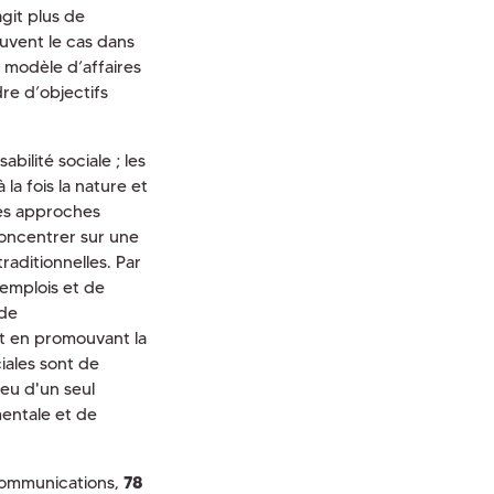
git plus de
uvent le cas dans
 modèle d’affaires
dre d’objectifs
bilité sociale ; les
la fois la nature et
les approches
concentrer sur une
aditionnelles. Par
'emplois et de
 de
t en promouvant la
ales sont de
ieu d'un seul
entale et de
 Communications,
78