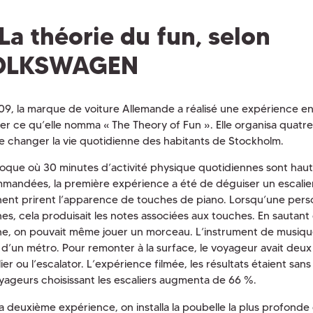
La théorie du fun, selon
OLKSWAGEN
09, la marque de voiture Allemande a réalisé une expérience 
er ce qu’elle nomma « The Theory of Fun ». Elle organisa quatr
e changer la vie quotidienne des habitants de Stockholm.
poque où 30 minutes d’activité physique quotidiennes sont ha
mandées, la première expérience a été de déguiser un escalier
ent prirent l’apparence de touches de piano. Lorsqu’une perso
es, cela produisait les notes associées aux touches. En sautan
e, on pouvait même jouer un morceau. L’instrument de musique f
e d’un métro. Pour remonter à la surface, le voyageur avait deux
lier ou l’escalator. L’expérience filmée, les résultats étaient san
yageurs choisissant les escaliers augmenta de 66 %.
la deuxième expérience, on installa la poubelle la plus profon