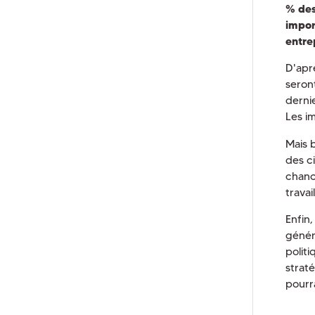
% des
impor
entre
D'aprè
seron
derni
Les i
Mais 
des ci
chanc
travail
Enfin
génér
polit
strat
pourr