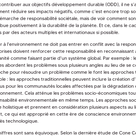
contribuer aux objectifs développement durable (ODD), il ne s’a
ment réduire ses impacts négatifs, comme c’est encore trop so
émarche de responsabilité sociétale, mais de voir comment son
bue positivement à la durabilité de la planète. Et ce, dans le ca
s par des acteurs multiples et internationaux si possible.
 à l'environnement ne doit pas entrer en conflit avec la responsa
rises doivent renforcer cette responsabilité en reconnaissant à 
anité comme faisant partie d'un système global. Par exemple : 
les abordent les problèmes sous plusieurs angles au lieu de se 
che pour résoudre un problème comme le font les approches tr
le : les approches traditionnelles peuvent inclure la création d
us pour les communautés locales affectées par la dégradation
ironnement. Cela atténue les problèmes socio-économiques tou
nsabilité environnementale en même temps. Les approches soci
e holistique et prennent en considération plusieurs aspects au l
t, ce qui est approprié en cette ère de conscience environnem
ès technologique.
hiffres sont sans équivoque. Selon la dernière étude de Cone