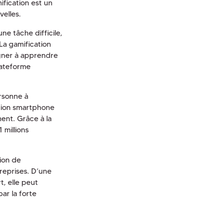
ification est un
velles.
e tâche difficile,
La gamification
gner à apprendre
plateforme
rsonne à
tion smartphone
ment. Grâce à la
1 millions
ion de
eprises. D’une
t, elle peut
ar la forte