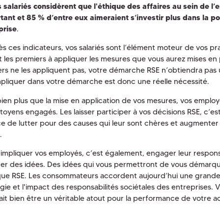
 salariés considèrent que l'éthique des affaires au sein de l’e
tant et 85 % d’entre eux aimeraient s’investir plus dans la po
prise
.
s ces indicateurs, vos salariés sont l’élément moteur de vos pra
t les premiers à appliquer les mesures que vous aurez mises en 
ers ne les appliquent pas, votre démarche RSE n’obtiendra pas 
mpliquer dans votre démarche est donc une réelle nécessité.
bien plus que la mise en application de vos mesures, vos emplo
toyens engagés. Les laisser participer à vos décisions RSE, c’es
e de lutter pour des causes qui leur sont chères et augmenter 
.
, impliquer vos employés, c’est également, engager leur respons
er des idées. Des idées qui vous permettront de vous démarqu
ique RSE. Les consommateurs accordent aujourd’hui une grande
égie et l'impact des responsabilités sociétales des entreprises
ait bien être un véritable atout pour la performance de votre ac