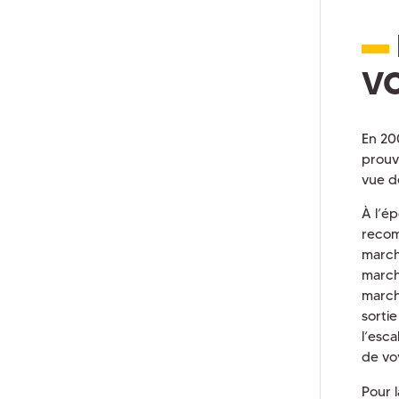
V
En 20
prouv
vue d
À l’é
recom
march
march
march
sorti
l’esca
de vo
Pour 