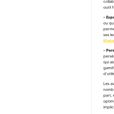
collab
outil
- Esp
ou qu
perme
ses le
Khan
- Per
persé
qui ai
gamifi
d’util
Les a
nombr
part, 
optim
impli