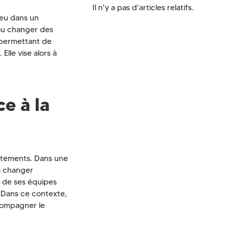
Il n'y a pas d'articles relatifs.
jeu dans un
 ou changer des
 permettant de
lle vise alors à
ce à la
ortements. Dans une
 à changer
 de ses équipes
. Dans ce contexte,
ccompagner le