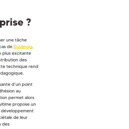
prise ?
mer une tâche
 cas de
Duolingo
,
 plus excitante
stribution des
ette technique rend
pédagogique.
sante d’un point
dhésion au
tion permet alors
ivitime propose un
 du développement
iétale de leur
n des