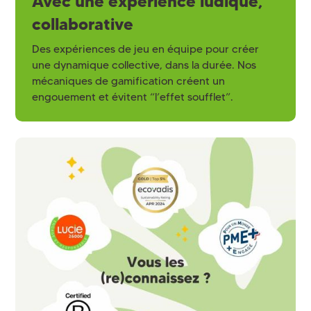
Avec une expérience ludique,
collaborative
Des expériences de jeu en équipe pour créer
une dynamique collective, dans la durée. Nos
mécaniques de gamification créent un
engouement et évitent “l’effet soufflet”.