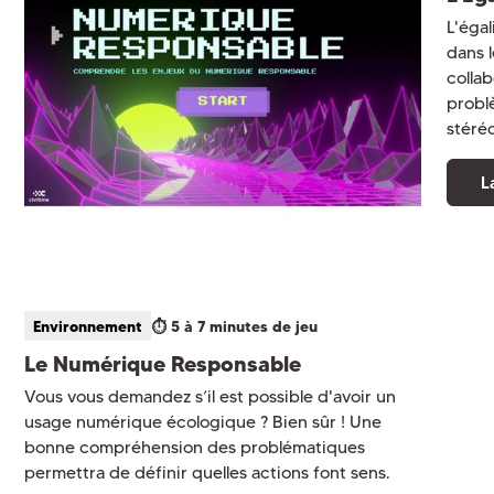
L'égal
dans 
colla
probl
stéré
L
Environnement
⏱️ 5 à 7 minutes de jeu
Le Numérique Responsable
Vous vous demandez s’il est possible d'avoir un
usage numérique écologique ? Bien sûr ! Une
bonne compréhension des problématiques
permettra de définir quelles actions font sens.