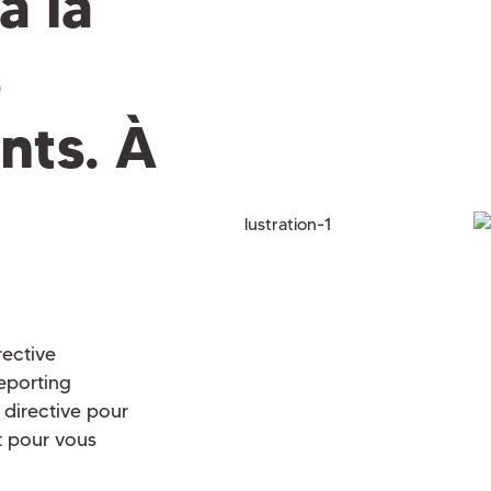
à la
s
nts. À
rective
eporting
 directive pour
it pour vous