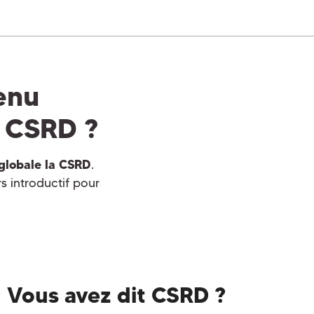
enu
e CSRD ?
globale la CSRD
.
rs introductif pour
:
Vous avez dit CSRD ?