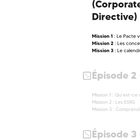
(Corporate
Directive)
Mission 1
: Le Pacte 
Mission 2
: Les conce
Mission 3
: Le calend
Épisode 2 
Mission 1 : Qu'est-ce 
Mission 2 : Les ESRS
Mission 3 : Comprendr
Épisode 3 