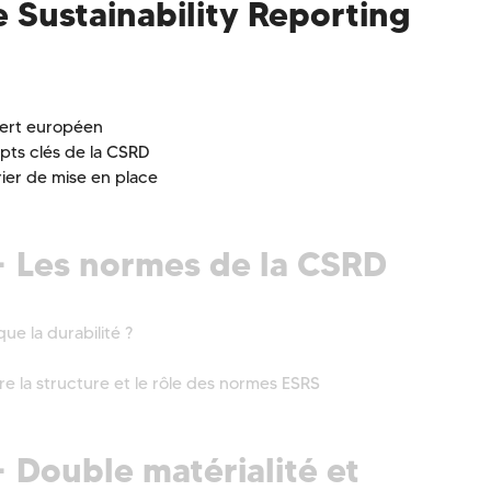
 Sustainability Reporting
vert européen
pts clés de la CSRD
rier de mise en place
· Les normes de la CSRD
que la durabilité ?
e la structure et le rôle des normes ESRS
· Double matérialité et